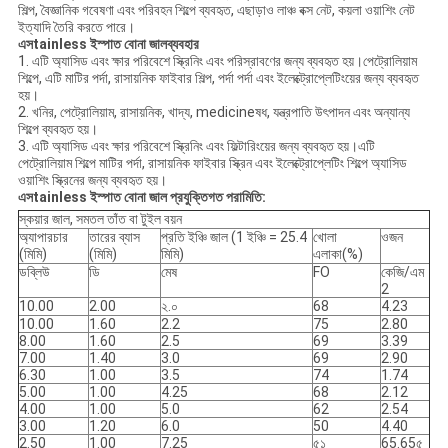
শিল্প, বৈজ্ঞানিক গবেষণা এবং পরিবহন শিল্পে ব্যবহৃত, এছাড়াও লাঞ্চ বক্স নেট, কয়লা ওয়াশিং নেট
ইত্যাদি তৈরি করতে পারে।
এস
tainless ইস্পাত বোনা জাল
ব্যবহার
1. এটি অ্যাসিড এবং ক্ষার পরিবেশে স্ক্রিনিং এবং পরিস্রাবণের জন্য ব্যবহৃত হয়।পেট্রোলিয়াম
শিল্পে, এটি মাটির পর্দা, রাসায়নিক ফাইবার শিল্প, পর্দা পর্দা এবং ইলেক্ট্রোপ্লেটিংয়ের জন্য ব্যবহৃত
হয়।
2. খনির, পেট্রোলিয়াম, রাসায়নিক, খাদ্য, medicineষধ, যন্ত্রপাতি উৎপাদন এবং অন্যান্য
শিল্পে ব্যবহৃত হয়।
3. এটি অ্যাসিড এবং ক্ষার পরিবেশে স্ক্রিনিং এবং ফিল্টারিংয়ের জন্য ব্যবহৃত হয়।এটি
পেট্রোলিয়াম শিল্পে মাটির পর্দা, রাসায়নিক ফাইবার স্ক্রিন এবং ইলেক্ট্রোপ্লেটিং শিল্পে অ্যাসিড
ওয়াশিং স্ক্রিনের জন্য ব্যবহৃত হয়।
এস
tainless ইস্পাত বোনা জাল
প্রযুক্তিগত পরামিতি:
স্কয়ার জাল, সমতল তাঁত বা টুইল বয়ন
অ্যাপারচার
তারের ব্যাস
প্রতি ইঞ্চি জাল (1 ইঞ্চি = 25.4
খোলা
ওজন
(মিমি)
(মিমি)
মিমি)
এলাকা(%)
ডব্লিউ
ডি
মেষ
FO
কেজি/এম
2
10.00
2.00
২.০
68
4.23
10.00
1.60
2.2
75
2.80
8.00
1.60
2.5
69
3.39
7.00
1.40
3.0
69
2.90
6.30
1.00
3.5
74
1.74
5.00
1.00
4.25
68
2.12
4.00
1.00
5.0
62
2.54
3.00
1.20
6.0
50
4.40
2.50
1.00
7.25
৫১
65.65৫