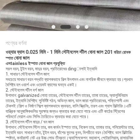
PRIVACY
POLICY
পণ্যের বর্ণনা
ওয়্যার ব্যাস 0.025 মিমি - 1 মিমি স্টেইনলেস স্টীল বোনা জাল 201
মরিচা রোধক
বোনা জাল
স্পাত
এস
tainless ইস্পাত বোনা জাল প্রযুক্তি
সরল বয়ন, টুইল বয়ন, মাদুর বয়ন, প্রতিরোধের dingালাই ইত্যাদি
1. সাধারণ স্টেইনলেস স্টীল জাল:
সবচেয়ে সাধারণ বয়ন পদ্ধতি ব্যাপকভাবে শিল্প উৎপাদন এবং নাগরিক জীবনে ব্যবহৃত হয়।প্রধান
বৈশিষ্ট্য হল ওয়ার্প এবং ওয়েফট ব্যাসের ঘনত্ব একই।
2. স্টেইনলেস স্টীল বর্গ জাল
উপাদান: galvanized লোহা তারের, স্টেইনলেস স্টীল তারের, তামা তারের, অ্যালুমিনিয়াম
তারের, ইত্যাদি বৈশিষ্ট্য: সুনির্দিষ্ট গঠন, অভিন্ন জাল, ভাল জারা প্রতিরোধের, শক্তিশালী এবং
টেকসই।শিল্প ও নির্মাণ শিল্পে ব্যাপকভাবে ব্যবহৃত, বালি স্ক্রিনিং, তরল এবং গ্যাস ফিল্টারিং।এটি
যান্ত্রিক আনুষাঙ্গিকগুলির সুরক্ষার জন্যও ব্যবহার করা যেতে পারে এবং এটি কাঠের স্ট্রিপের
পরিবর্তে দেয়াল এবং সিলিং তৈরিতেও ব্যবহার করা যেতে পারে।
3. স্টেইনলেস স্টীল মাদুর / ঘন জাল
উপাদান: স্টেইনলেস স্টিল তার, কম কার্বন ইস্পাত তার, নিকেল তার, তামার তার, পলিয়েস্টার তার,
ইত্যাদি বয়ন: সাধারণ তাঁত, টুইল বয়ন, বাঁশের ফুলের বুনন, বিপরীতে বয়ন।বৈশিষ্ট্য: ভাল ফিল্টারিং
স্পষ্টতা, কনট্রাস্ট নেট এর উচ্চ লোড তীব্রতা।অ্যাপ্লিকেশন: মহাকাশ, পেট্রোলিয়াম, রাসায়নিক