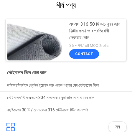
শীর্ষ পণ্য
এসএস 316 50 মি ডাচ বুনন জাল
ফিল্টার ক্লথ ক্ষার প্রতিরোধী
স্কোয়ার হোল
$6 ~ 99/roll MOQ:2rolls
CONTACT
স্টেইনলেস স্টিল বোনা জাল
ডাইভারসিফাইড প্লেইন টুয়েলড ডাচ ওয়েভ ওয়্যার মেষ স্টেইনলেস স্টিল
স্টেইনলেস স্টিল এসএস 304 সমতল ডাচ বুনা ভাল বোনা তারের জাল
বহু উদ্দেশ্য 30 মি / রোল বোনা 316 স্টেইনলেস স্টিল জাল পর্দা
সব