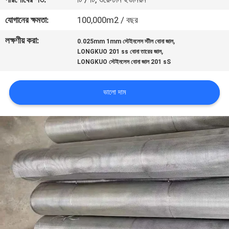
যোগানের ক্ষমতা:
100,000m2 / বছর
মান
লক্ষণীয় করা:
,
নিয়ন্ত্রণ
0.025mm 1mm স্টেইনলেস স্টীল বোনা জাল
,
LONGKUO 201 ss বোনা তারের জাল
LONGKUO স্টেইনলেস বোনা জাল 201 sS
যোগাযোগ
করুন
ভালো দাম
উদ্ধৃতির
জন্য
আবেদন
সাইট
ম্যাপ