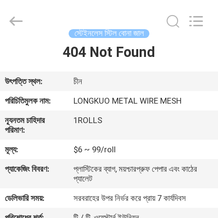
Silk
Road
Enterprise
Management
Services
স্টেইনলেস স্টিল বোনা জাল
Co.,LTD.
All
404 Not Found
বাড়ি
Rights
Reserved.
পণ্য
উৎপত্তি স্থল:
চীন
পরিচিতিমুলক নাম:
LONGKUO METAL WIRE MESH
ভিডিও
ন্যূনতম চাহিদার
1ROLLS
পরিমাণ:
আমাদের
মূল্য:
$6 ~ 99/roll
সম্পর্কে
প্যাকেজিং বিবরণ:
প্লাস্টিকের ব্যাগ, ময়শ্চারপ্রুফ পেপার এবং কাঠের
প্যালেট
কারখানা
ডেলিভারি সময়:
সরবরাহের উপর নির্ভর করে প্রায় 7 কার্যদিবস
ভ্রমণ
পরিশোধের শর্ত:
টি / টি, ওয়েস্টার্ন ইউনিয়ন