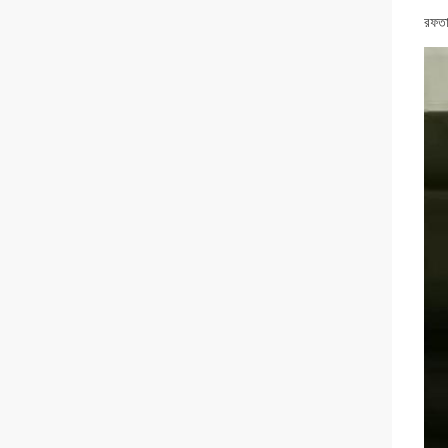
রফতান