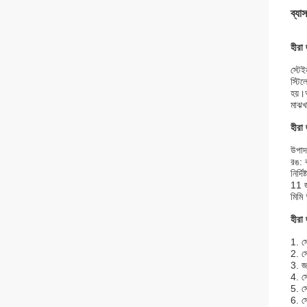
ব্যা
হীরা
স্টেই
স্টি
হয়।অ
মাঝখা
হীরা
উপাদ
রঙ: 
নির্দ
11 জ
মিমি
হীরা
1. স
2. স
3. জ
4. স
5. স
6. স্