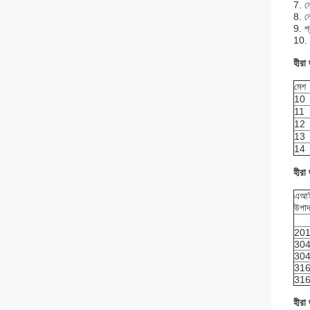
7. নে
8. নে
9. প্
10. 
হীরা
মেশ
10
11
12
13
14
হীরা
এআ
উপাদ
20
30
30
31
31
হীরা