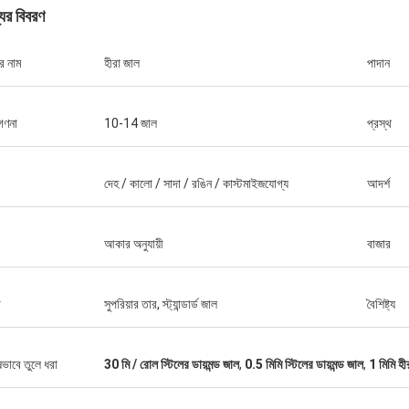
যের বিবরণ
র নাম
হীরা জাল
পাদান
গণনা
10-14 জাল
প্রস্থ
জর্জ
আপনার সদয় আতিথেয়তার জন্য ধন্যবাদ।
দেহ / কালো / সাদা / রঙিন / কাস্টমাইজযোগ্য
আদর্শ
আকার অনুযায়ী
বাজার
া
সুপরিয়ার তার, স্ট্যান্ডার্ড জাল
বৈশিষ্ট্য
ষভাবে তুলে ধরা
30 মি / রোল স্টিলের ডায়মন্ড জাল
,
0.5 মিমি স্টিলের ডায়মন্ড জাল
,
1 মিমি হ