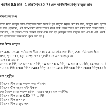
স পরিসীমা 0.5 মিমি - 1 মিমি দৈর্ঘ্য 30 মি / রোল কাস্টমাইজযোগ্য ডায়মন্ড জাল
 জাল
পণ্যের তথ্য
নলেস স্টিল ডায়মন্ড জাল স্টেইনলেস স্টিল বিরোধী চুরি উইন্ডো স্ক্রিন, ইস্পাত জাল, ডায়মন্ড জাল, 
লের জাল।প্রথমত, এটি উচ্চ-শক্তি ধাতব তারের সাথে ভারী শুল্ক তারের জাল তাঁত দ্বারা আসল জাল (
বশেষে, এটি পৃষ্ঠতল স্প্রে চিকিত্সা দ্বারা তৈরি করা হয়।ডায়মন্ড জাল ডায়মন্ড জাল বোঝায় নেট এক
নে প্লাস্টিকের ফিল্ম দ্বারা পৃথক করা হয়।
 জাল
বিশেষ উল্লেখ
ান: 304 / 304L স্টেইনলেস স্টিল, 316 / 316L স্টেইনলেস স্টিল, 201 স্টেইনলেস স্টিল
কালো, ধূসর, সাদা, হলুদ, রৌপ্য, ধাতব প্রাথমিক রঙ এবং অন্যান্য রঙ
িষ্টকরণ এবং আকার:
াল * 0.8 মিমি, 12 জাল * 0.7 মিমি, 14 জাল * 0.6 মিমি, 14 জাল 0.55 মিমি, 14 জাল 0.
 * 2000 মিমি;1200 মিমি * 2400 মিমি;1000 * 2400 মিমি;900 মিমি * 2000 মিমি;900 মি
 জাল
প্রযুক্তি
্টেইনলেস স্টিল তারের অঙ্কন জন্য কাঁচামাল
্টেইনলেস স্টীল অঙ্কন লাইন উত্পাদন
লের ট্যাঙ্ক তারের অঙ্কন মেশিন - তারের অঙ্কন এবং অ্যানিলিং
্টেইনলেস স্টিল তারের 0.50 মিমি -1 মিমি
্টেইনলেস স্টিল জাল বয়ন
টেইনলেস স্টিল ডায়মন্ড জাল