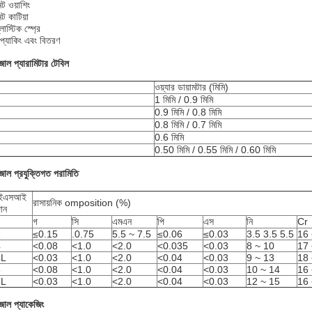
ট ওয়াশিং
ট কাটিয়া
লাস্টিক স্প্রে
প্যাকিং এবং বিতরণ
 জাল
প্যারামিটার টেবিল
ওয়্যার ডায়ামটার (মিমি)
1 মিমি / 0.9 মিমি
0.9 মিমি / 0.8 মিমি
0.8 মিমি / 0.7 মিমি
0.6 মিমি
0.50 মিমি / 0.55 মিমি / 0.60 মিমি
 জাল
প্রযুক্তিগত পরামিতি
ইএসআই
রাসায়নিক omposition (%)
ান
গ
সি
এমএন
পি
এস
নি
Cr
1
≤0.15
.0.75
5.5 ~ 7.5
≤0.06
≤0.03
3.5 3.5 5.5
16 
4
<0.08
<1.0
<2.0
<0.035
<0.03
8 ~ 10
17 
4L
<0.03
<1.0
<2.0
<0.04
<0.03
9 ~ 13
18 
6
<0.08
<1.0
<2.0
<0.04
<0.03
10 ~ 14
16 
6L
<0.03
<1.0
<2.0
<0.04
<0.03
12 ~ 15
16 
 জাল
প্যাকেজিং