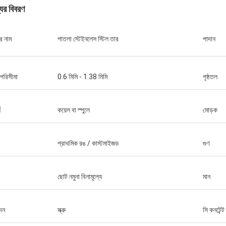
যের বিবরণ
র নাম
পাতলা স্টেইনলেস স্টিল তার
পাদান
জর্জ
 পরিসীমা
0.6 মিমি - 1.38 মিমি
পৃষ্ঠতল
য় আতিথেয়তার জন্য ধন্যবাদ।
শ
কয়েল বা স্পুলে
মোড়ক
প্রাথমিক রঙ / কাস্টমাইজড
গুণ
ছোট নমুনা বিনামূল্যে
মান
দন
স্ক্রু
সি কনটেন্