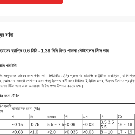
ের বর্ণনা
রু ব্যাসের ব্যাপ্তি 0.6 মিমি - 1.38 মিমি মিশ্র পাতলা স্টেইনলেস স্টিল তার
পানি পরিচিতি
ং লংকুওয়ের তারের জাল পণ্য কো। লিমিটেড হেন্বি প্রদেশের আনপিং কাউন্টিতে অবস্থিত, যা বিশ্বের
ে।আমাদের সংস্থা পেশাদার এবং প্রযুক্তিগত কর্মী এবং সিনিয়র ইঞ্জিনিয়ারদের, উন্নত উত্পাদন প্রযুক
ইনলেস স্টিল জাল এবং অন্যান্য সিরিজ পণ্য উত্পাদন করতে দক্ষ।
ান রচনা টেবিল
ইএসআই
রাসায়নিক রচনা (%)
ান
গ
সি
এমএন
পি
এস
নি
Cr
3.5 3.5
1
≤0.15
.0.75
5.5 ~ 7.5
≤0.06
≤0.03
16 ~ 18
5.5
4
<0.08
<1.0
<2.0
<0.035
<0.03
8 ~ 10
17 ~ 19