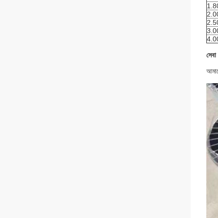
1.8
2.0
2.5
3.0
4.0
সেবা
আমাদে