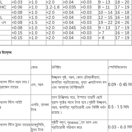
4L
<0.03
<1.0
<2.0
<0.04
<0.03
9 ~ 13
18 ~ 20
4HC
<0.06
<1.0
1.2-1.8
<0.035
<0.03
8 ~ 11
17 ~ 19
6
<0.08
<1.0
<2.0
<0.04
<0.03
10 ~ 14
16 ~ 18
6L
<0.03
<1.0
<2.0
<0.04
<0.03
12 ~ 15
16 ~ 18
 এস
<0.08
<1.5
<2.0
<0.04
<0.03
19 ~ 22
24 ~ 26
1
<0.08
<1.0
<2.0
<0.045
<0.03
9 ~ 13
17 ~ 19
1
<0.15
<1.0
<2.0
<0.04
<0.03
> 7
16 ~ 18
2
<0.15
<1.0
<2.0
<0.04
<0.03
> 8
17 ~ 19
ষ উল্লেখ
কোড
বৈশিষ্ট্য
স্পেসিফিকেশন
উজ্জ্বল পৃষ্ঠ, নরম, কোন চৌম্বকীয়তা,
ইনলেস স্টিল নরম তার /
ক্লান্তি প্রতিরোধের, বৃহত এক্সটেনশন বল
এস, নরম
0.09 - 0.45 মিম
্রোজেন তারের
এবং অন্যান্য বৈশিষ্ট্যগুলি
তাপ চিকিত্সার পরে, ইস্পাত তারটি ছোট
ইনলেস স্টিল লাইট
হ্রাস পৃষ্ঠের সাথে টানা হবে।পৃষ্ঠটি উজ্জ্বল,
এলডি, হালকা
0.5 - 1.5 মিমি
র
নরম, ক্লান্তি প্রতিরোধী এবং নির্দিষ্ট বর্ধন
টানা
রয়েছে।
পৃষ্ঠটি মসৃণ, দৃness়তা ভাল এবং
নলেস স্টিল ঠান্ডা তারের
ডাব্লুসিডি,
0.03 - 6.0 মিম
প্রতিরোধী পরিধান করে
ঠান্ডা টানা