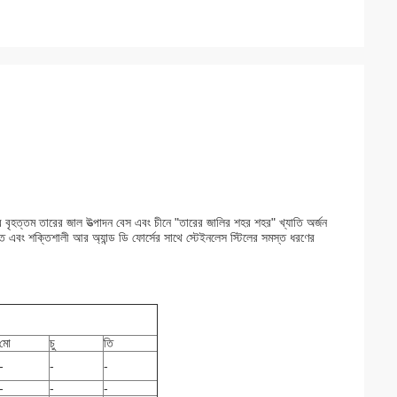
 বৃহত্তম তারের জাল উত্পাদন বেস এবং চীনে "তারের জালির শহর শহর" খ্যাতি অর্জন
্তি এবং শক্তিশালী আর অ্যান্ড ডি ফোর্সের সাথে স্টেইনলেস স্টিলের সমস্ত ধরণের
মো
চু
তি
-
-
-
-
-
-