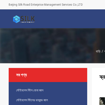
Beijing Silk Road Enterprise Management Services Co.,LTD
বাড়ি
/
সব পণ্য
স্ক
স্টেইনলেস স্টিল বোনা জাল
স্টেইনলেস স্টিলের ডায়মন্ড জাল