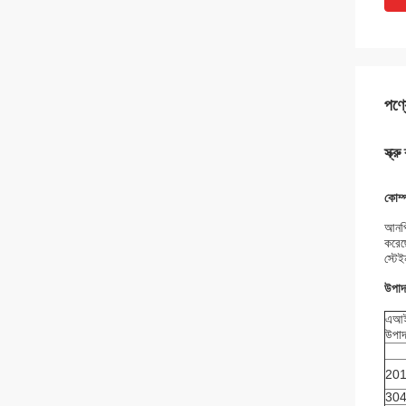
পণ্য
স্ক্
কোম্
আনপি
করেছ
স্টে
উপাদ
এআ
উপাদ
20
30