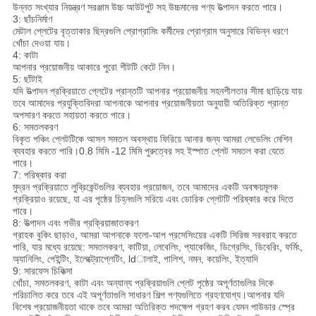
উন্নত সংখ্যার নিয়ন্ত্রণ সরঞ্জাম উচ্চ আউটপুট সহ উচ্চমানের পণ্য উত্পাদন করতে পারে।
3: ছাঁচনির্মাণ
মেটাল প্লেটের বৃত্তাকার ছিদ্রগুলি প্রোগ্রামিং কর্মীদের প্রোগ্রাম অনুসারে বিভিন্ন ধরণে
খোঁচা দেওয়া যায়।
4: কাটা
আপনার প্রয়োজনীয় আকারে পুরো শীটটি কেটে নিন।
5: ছাঁটাই
যদি উত্পাদন প্রক্রিয়াতে প্লেটের প্রান্তটি আপনার প্রয়োজনীয় সহনশীলতার সীমা ছাড়িয়ে যায়
তবে আমাদের প্রযুক্তিবিদরা আপনাকে আপনার প্রয়োজনীয়তা অনুযায়ী অতিরিক্ত প্রান্ত
অপসারণ করতে সহায়তা করতে পারে।
6: সমতলকরণ
বিকৃত পঞ্চিং প্লেটটিকে আসল সমতল অবস্থায় ফিরিয়ে আনার জন্য আমরা লেভেলিং মেশিন
ব্যবহার করতে পারি।0.8 মিমি -12 মিমি পুরুত্বের সহ ইস্পাত প্লেট সমতল করা যেতে
পারে।
7: পরিষ্কার করা
মুদ্রন প্রক্রিয়াতে লুব্রিকেন্টগুলির ব্যবহার প্রয়োজন, তবে আমাদের একটি অবক্ষয়মূলক
প্রক্রিয়াও রয়েছে, যা এর পৃষ্ঠের চিহ্নগুলি সরিয়ে এবং ডোরিক প্লেটটি পরিষ্কার করে দিতে
পারে।
8: উত্পাদন এবং গভীর প্রক্রিয়াজাতকরণ
গ্রাহক বুকিং ছাড়াও, আমরা আপনাকে ফলো-আপ প্রসেসিংয়ের একটি সিরিজ সরবরাহ করতে
পারি, যার মধ্যে রয়েছে: সমতলকরণ, কাটিয়া, লেবেলিং, প্যাকেজিং, ডিগ্রেসিং, ডিবেরিং, ফর্মিং,
অ্যানিলিং, পেইন্টিং, ইলেক্ট্রোপ্লেটিং, ldালাই, পালিশ, নমন, কয়েলিং, ইত্যাদি
9: সারফেস চিকিত্সা
খোঁচা, সমতলকরণ, কাটা এবং অন্যান্য প্রক্রিয়াগুলি প্লেট পৃষ্ঠের অপূর্ণতাগুলির দিকে
পরিচালিত করে তবে এই অপূর্ণতাগুলি সাধারণ শিল্প পণ্যগুলিতে গ্রহণযোগ্য।আপনার যদি
বিশেষ প্রয়োজনীয়তা থাকে তবে আমরা অতিরিক্ত পদক্ষেপ গ্রহণ করব যেমন পাউডার স্প্রে