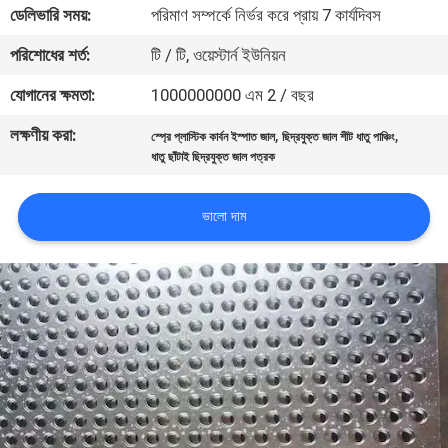
ডেলিভারি সময়:
পরিমাণ সম্পর্কে নির্ভর করে প্রায় 7 কার্যদিবস
মান
পরিশোধের শর্ত:
টি / টি, ওয়েস্টার্ন ইউনিয়ন
নিয়ন্ত্রণ
যোগানের ক্ষমতা:
1000000000 এম 2 / বছর
লক্ষণীয় করা:
,
,
স্প্রে প্লাস্টিক কার্বন ইস্পাত জাল
ছিদ্রযুক্ত জাল শীট ধাতু পাঞ্চিং
যোগাযোগ
ধাতু ছাঁটাই ছিদ্রযুক্ত জাল পত্রক
করুন
ভালো দাম
উদ্ধৃতির
জন্য
আবেদন
সাইট
ম্যাপ