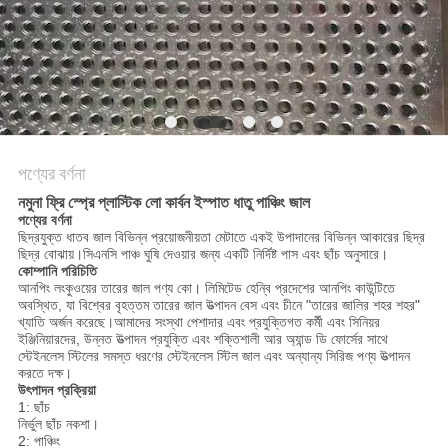
PRIVACY
POLICY
পণ্যের বর্ণনা
নমুনা ফ্রি স্প্রে প্লাস্টিক লো কার্বন ইস্পাত ধাতু পাঞ্চিং জাল
পণ্যের বর্ণনা
ছিদ্রযুক্ত ধাতব জাল বিভিন্ন প্রয়োজনীয়তা মেটাতে একই উপাদানের বিভিন্ন আকারের ছিদ্র
ছিদ্র বোঝায়।সিএনসি পাঞ্চ ঘুষি দেওয়ার জন্য একটি নির্দিষ্ট পাস এবং ছাঁচ অনুসারে।
কোম্পানি পরিচিতি
আনপিং লংকুওয়ের তারের জাল পণ্য কো। লিমিটেড হেন্বি প্রদেশের আনপিং কাউন্টিতে
অবস্থিত, যা বিশ্বের বৃহত্তম তারের জাল উত্পাদন বেস এবং চীনে "তারের জালির শহর শহর"
খ্যাতি অর্জন করেছে।আমাদের সংস্থা পেশাদার এবং প্রযুক্তিগত কর্মী এবং সিনিয়র
ইঞ্জিনিয়ারদের, উন্নত উত্পাদন প্রযুক্তি এবং শক্তিশালী আর অ্যান্ড ডি ফোর্সের সাথে
স্টেইনলেস স্টিলের সমস্ত ধরণের স্টেইনলেস স্টিল জাল এবং অন্যান্য সিরিজ পণ্য উত্পাদন
করতে দক্ষ।
উৎপাদন প্রক্রিয়া
1: ছাঁচ
নির্ভুল ছাঁচ নকশা।
2: পাঞ্চিং