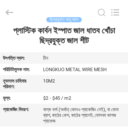
Silk
Road
Enterprise
Management
Services
ছিদ্রযুক্ত ধাতু জাল
Co.,LTD.
All
প্লাস্টিক কার্বন ইস্পাত জাল ধাতব খোঁচা
বাড়ি
Rights
Reserved.
ছিদ্রযুক্ত জাল শীট
পণ্য
উৎপত্তি স্থল:
চীন
ভিডিও
পরিচিতিমুলক নাম:
LONGKUO METAL WIRE MESH
ন্যূনতম চাহিদার
10M2
আমাদের
পরিমাণ:
সম্পর্কে
মূল্য:
$2 - $45 / m2
প্যাকেজিং বিবরণ:
বাল্ক ফর্ম (অর্থাত্ কোনও প্যাকেজিং নেই), বা বোনা
কারখানা
ব্যাগ, কাঠের কেস, কাঠের প্যালেট, ফোসকা কাগজ
প্যাকেজ
ভ্রমণ