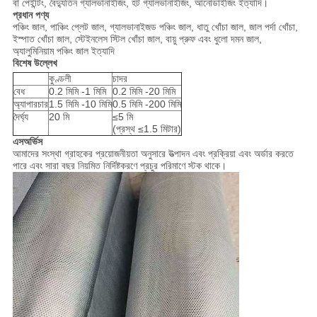
বা পেইন্টিং, বৈদ্যুতিন গ্যালভানাইজিং, হট গ্যালভানাইজিং, আনোডাইজিং ইত্যাদি।
প্রধান পণ্য
পঞ্চিং জাল, পাঞ্চিং প্লেট জাল, গ্যালভানাইজড পঞ্চিং জাল, ধাতু খোঁচা জাল, জাল পর্দা খোঁচা,
ইস্পাত খোঁচা জাল, স্টেইনলেস স্টিল খোঁচা জাল, বায়ু প্রুফ এবং ধুলো দমন জাল,
অ্যালুমিনিয়াম পঞ্চিং জাল ইত্যাদি
বিশেষ উল্লেখ
কুণ্ডলী
চাদর
বেধ
0.2 মিমি -1 মিমি
0.2 মিমি -20 মিমি
অ্যাপারচার
1.5 মিমি -10 মিমি
0.5 মিমি -200 মিমি
দৈর্ঘ্য
20 মি
≤5 মি
(প্রস্থ ≤1.5 মিটার)
এস
অর্ভিস
আমাদের সংস্থা গ্রাহকের প্রয়োজনীয়তা অনুসারে উত্পাদন এবং প্রক্রিয়া এবং অর্ডার করতে
পারে এবং সারা বছর নিয়মিত নির্দিষ্টকরণে প্রচুর পরিমাণে স্টক থাকে।