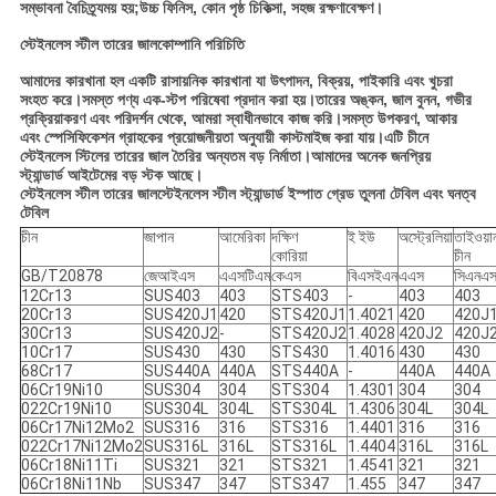
সম্ভাবনা বৈচিত্র্যময় হয়;উচ্চ ফিনিস, কোন পৃষ্ঠ চিকিত্সা, সহজ রক্ষণাবেক্ষণ।
স্টেইনলেস স্টীল তারের জাল
কোম্পানি পরিচিতি
আমাদের কারখানা হল একটি রাসায়নিক কারখানা যা উৎপাদন, বিক্রয়, পাইকারি এবং খুচরা
সংহত করে।সমস্ত পণ্য এক-স্টপ পরিষেবা প্রদান করা হয়।তারের অঙ্কন, জাল বুনন, গভীর
প্রক্রিয়াকরণ এবং পরিদর্শন থেকে, আমরা স্বাধীনভাবে কাজ করি।সমস্ত উপকরণ, আকার
এবং স্পেসিফিকেশন গ্রাহকের প্রয়োজনীয়তা অনুযায়ী কাস্টমাইজ করা যায়।এটি চীনে
স্টেইনলেস স্টিলের তারের জাল তৈরির অন্যতম বড় নির্মাতা।আমাদের অনেক জনপ্রিয়
স্ট্যান্ডার্ড আইটেমের বড় স্টক আছে।
স্টেইনলেস স্টীল তারের জাল
স্টেইনলেস স্টীল স্ট্যান্ডার্ড ইস্পাত গ্রেড তুলনা টেবিল এবং ঘনত্ব
টেবিল
চীন
জাপান
আমেরিকা
দক্ষিণ
ই ইউ
অস্ট্রেলিয়া
তাইওয়া
কোরিয়া
চীন
GB/T20878
জেআইএস
এএসটিএম
কেএস
বিএসইএন
এএস
সিএনএ
12Cr13
SUS403
403
STS403
-
403
403
20Cr13
SUS420J1
420
STS420J1
1.4021
420
420J
30Cr13
SUS420J2
-
STS420J2
1.4028
420J2
420J
10Cr17
SUS430
430
STS430
1.4016
430
430
68Cr17
SUS440A
440A
STS440A
-
440A
440A
06Cr19Ni10
SUS304
304
STS304
1.4301
304
304
022Cr19Ni10
SUS304L
304L
STS304L
1.4306
304L
304L
06Cr17Ni12Mo2
SUS316
316
STS316
1.4401
316
316
022Cr17Ni12Mo2
SUS316L
316L
STS316L
1.4404
316L
316L
06Cr18Ni11Ti
SUS321
321
STS321
1.4541
321
321
06Cr18Ni11Nb
SUS347
347
STS347
1.455
347
347