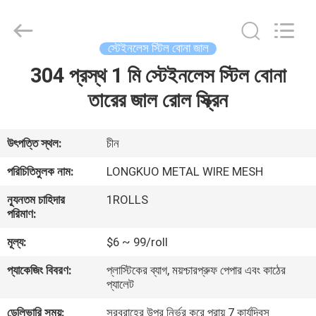
Silk
Road
Enterprise
Management
Services
স্টেইনলেস স্টিল বোনা জাল
Co.,LTD.
All
304 প্রস্থ 1 মি স্টেইনলেস স্টিল বোনা
বাড়ি
Rights
Reserved.
তারের জাল রোল স্ক্রিন
পণ্য
উৎপত্তি স্থল:
চীন
ভিডিও
পরিচিতিমুলক নাম:
LONGKUO METAL WIRE MESH
ন্যূনতম চাহিদার
1ROLLS
আমাদের
পরিমাণ:
সম্পর্কে
মূল্য:
$6 ~ 99/roll
প্যাকেজিং বিবরণ:
প্লাস্টিকের ব্যাগ, ময়শ্চারপ্রুফ পেপার এবং কাঠের
কারখানা
প্যালেট
ভ্রমণ
ডেলিভারি সময়:
সরবরাহের উপর নির্ভর করে প্রায় 7 কার্যদিবস