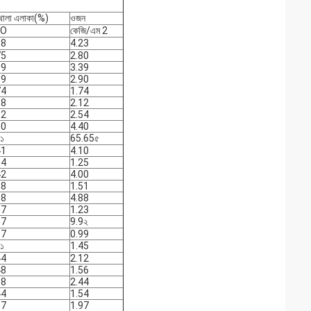
োলা এলাকা(%)
ওজন
FO
কেজি/এম 2
68
4.23
75
2.80
69
3.39
69
2.90
74
1.74
68
2.12
62
2.54
50
4.40
১
65.65৫
41
4.10
64
1.25
42
4.00
58
1.51
38
4.88
57
1.23
37
9.9২
57
0.99
১
1.45
44
2.12
48
1.56
38
2.44
44
1.54
37
1.97