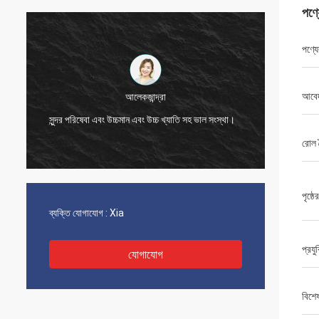
পণ্
পণ্যে
এলেন
আবে
খুব ভাল যোগাযোগের মাধ্যমে সমস্ত সমস্যার সমাধান, আমার
াল সংস্থা।
ক্রয়ের সাথে সন্তুষ্ট।
রোল দৈ
পৃষ্ঠে
ব্যক্তি যোগাযোগ :
Xia
প্রযু
যোগাযোগ
বিশে