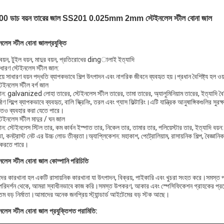
00 ডাচ বয়ন তারের জাল SS201 0.025mm 2mm স্টেইনলেস স্টীল বোনা জাল
ইনলেস স্টীল বোনা জাল
প্রযুক্তি
বয়ন, টুইল বয়ন, মাদুর বয়ন, প্রতিরোধের dingালাই ইত্যাদি
ধারণ স্টেইনলেস স্টীল জাল:
়ে সাধারণ বয়ন পদ্ধতি ব্যাপকভাবে শিল্প উৎপাদন এবং নাগরিক জীবনে ব্যবহৃত হয়।প্রধান বৈশিষ্ট্য হল ও
টেইনলেস স্টীল বর্গ জাল
ন: galvanized লোহা তারের, স্টেইনলেস স্টীল তারের, তামা তারের, অ্যালুমিনিয়াম তারের, ইত্যাদি বৈশিষ
্মাণ শিল্পে ব্যাপকভাবে ব্যবহৃত, বালি স্ক্রিনিং, তরল এবং গ্যাস ফিল্টারিং।এটি যান্ত্রিক আনুষাঙ্গিকগুলির স
তেও ব্যবহার করা যেতে পারে।
টেইনলেস স্টীল মাদুর / ঘন জাল
ন: স্টেইনলেস স্টিল তার, কম কার্বন ইস্পাত তার, নিকেল তার, তামার তার, পলিয়েস্টার তার, ইত্যাদি বয়ন: সা
টতা, কনট্রাস্ট নেট এর উচ্চ লোড তীব্রতা।অ্যাপ্লিকেশন: মহাকাশ, পেট্রোলিয়াম, রাসায়নিক শিল্প, বৈজ্ঞানিক
 করতে পারে।
ইনলেস স্টীল বোনা জাল
কোম্পানি পরিচিতি
ের কারখানা হল একটি রাসায়নিক কারখানা যা উৎপাদন, বিক্রয়, পাইকারি এবং খুচরা সংহত করে।সমস্ত পণ
পরিদর্শন থেকে, আমরা স্বাধীনভাবে কাজ করি।সমস্ত উপকরণ, আকার এবং স্পেসিফিকেশন গ্রাহকের প্রয়োজ
ম বড় নির্মাতা।আমাদের অনেক জনপ্রিয় স্ট্যান্ডার্ড আইটেমের বড় স্টক আছে।
ইনলেস স্টীল বোনা জাল
প্রযুক্তিগত পরামিতি: