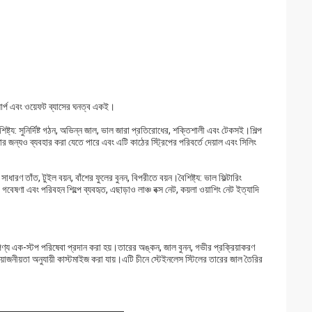
য়ার্প এবং ওয়েফট ব্যাসের ঘনত্ব একই।
্ট্য: সুনির্দিষ্ট গঠন, অভিন্ন জাল, ভাল জারা প্রতিরোধের, শক্তিশালী এবং টেকসই।শিল্প
ুরক্ষার জন্যও ব্যবহার করা যেতে পারে এবং এটি কাঠের স্ট্রিপের পরিবর্তে দেয়াল এবং সিলিং
ধারণ তাঁত, টুইল বয়ন, বাঁশের ফুলের বুনন, বিপরীতে বয়ন।বৈশিষ্ট্য: ভাল ফিল্টারিং
 গবেষণা এবং পরিবহন শিল্পে ব্যবহৃত, এছাড়াও লাঞ্চ বক্স নেট, কয়লা ওয়াশিং নেট ইত্যাদি
্য এক-স্টপ পরিষেবা প্রদান করা হয়।তারের অঙ্কন, জাল বুনন, গভীর প্রক্রিয়াকরণ
নীয়তা অনুযায়ী কাস্টমাইজ করা যায়।এটি চীনে স্টেইনলেস স্টিলের তারের জাল তৈরির