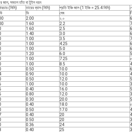
়ার জাল, সমতল তাঁত বা টুইল বয়ন
পারচার (মিমি)
তারের ব্যাস (মিমি)
প্রতি ইঞ্চি জাল (1 ইঞ্চি = 25.4 মিমি)
খ
িউ
ডি
মেষ
00
2.00
২.০
00
1.60
2.2
0
1.60
2.5
0
1.40
3.0
0
1.00
3.5
0
1.00
4.25
0
1.00
5.0
0
1.20
6.0
0
1.00
7.25
৫
0
1.00
8.5
0
0.50
10.0
4
0.90
10.0
0
0.50
12.0
6
1.00
10.0
5
0.40
16.0
5
0.80
12.0
0
0.30
20.0
0
0.40
18.0
৫
0
0.50
17.0
7
0.40
20
0
0.50
20
0
0.36
24
3
0.40
25