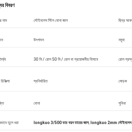
যের বিবরণ
র নাম
স্টেইনলেস স্টিল বোনা জাল
ছিদ্র আক
দন
উৎপাদন
নমুনা
জর্জ
আপনার সদয় আতিথেয়তার জন্য ধন্যবাদ।
র্ঘ্য
30 মি / রোল 50 মি / রোল বা প্রয়োজনীয় হিসাবে
রোল প্রস্
র চিকিত্সা
স্বনির্ধারিত
মোড়ক
ক্তি
বোনা
সুবিধা
ষভাবে তুলে ধরা
longkuo 3/500 ডাচ বয়ন তারের জাল
,
longkuo 2mm স্টেইনলেস স্