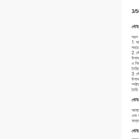
3/5
স্টে
সরল 
1. সা
সবচেয
2. স্
উপাদা
ও নির
তৈরি
3. স্
উপাদা
স্পষ্
তৈরি
স্টে
আমাদ
এবং 
অন্যত
স্টে